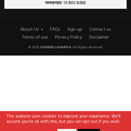
About Us
FAQs
Sign-up
Contact us
Terms of use
Privacy Policy
Disclaimer
© 2020
KHABAR LAHARIYA.
All Rights Reserved.
This website uses cookies to improve your experience. We'll
assume you're ok with this, but you can opt-out if you wish.