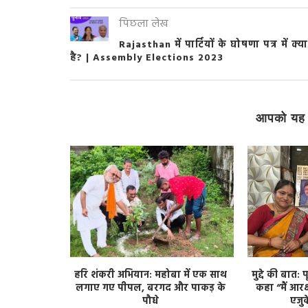
पिछला लेख
Rajasthan में पार्टियों के घोषणा पत्र में क्या
है? | Assembly Elections 2023
आपको यह 
t MP: केन
हरि शंकरी अभियान: महोबा में एक साथ
मुद्दे की बात:
र रिजर्व
लगाए गए पीपल, बरगद और पाकड़ के
कहा “मैं आरक
पन्ना के जंगल,
पौधे
एजु