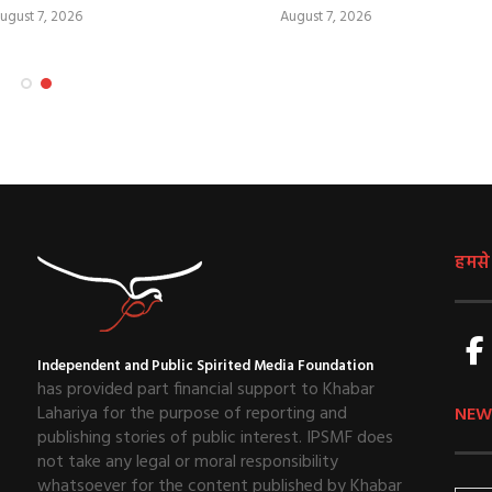
ugust 7, 2026
August 7, 2026
हमसे ज
Independent and Public Spirited Media Foundation
has provided part financial support to Khabar
Lahariya for the purpose of reporting and
NEW
publishing stories of public interest. IPSMF does
not take any legal or moral responsibility
whatsoever for the content published by Khabar