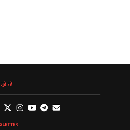
Banda News: करीब 400 सरकारी
Pumped Storage Project M
जमीनी पट्टे निरस्त किए गए,लेखपाल
बेतवा के बाद पन्ना टाइगर रिज
परियोजना, क्यों खतरे में हैं पन्ना 
August 8, 2026
बाघ?
August 8, 2026
ुड़े रहें
SLETTER