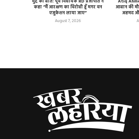
 में एक साथ
मुद्दे की बात: पूर्व विधायक RD प्रजापति ने
Atiq Ahme
 पाकड़ के
कहा “मैं आरक्षण का विरोधी हूँ मगर वन
आबान की मौत
एजुकेशन लाया जाए”
अहमद और 
August 7, 2026
A