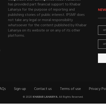
has provided part financial support to Khabar
Lahariya for the purpose of reporting and
NEW
publishing stories of public interest. IPSMF does
not take any legal or moral responsibility
whatsoever for the content published by Khabar
Lahariya on its website or on any of its other
platforms.
ई
AQs
Sign-up
Contact us
Terms of use
Privacy Po
© 2020
KHABAR LAHARIYA.
All Rights Reserved.