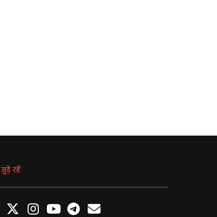
Weather Update: दिल्ली, उत्तर प्रदेश,
MP में ITI निजीकरण का विरोध
िहार, मध्य प्रदेश समेत करीब 12 राज्यों में
झारखंड से लेकर राजस्थान तक शि
भारी बारिश, जानें कब तक रहेगा ऐसा
लिए सड़कों पर उतरे छात्र
मौसम
August 6, 2026
August 6, 2026
ुड़े रहें