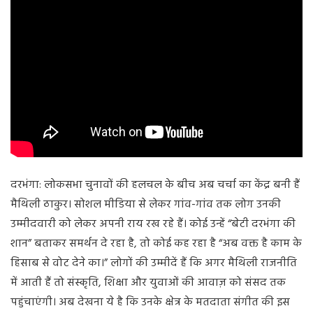
दरभंगा: लोकसभा चुनावों की हलचल के बीच अब चर्चा का केंद्र बनी हैं
मैथिली ठाकुर। सोशल मीडिया से लेकर गांव-गांव तक लोग उनकी
उम्मीदवारी को लेकर अपनी राय रख रहे हैं। कोई उन्हें “बेटी दरभंगा की
शान” बताकर समर्थन दे रहा है, तो कोई कह रहा है “अब वक्त है काम के
हिसाब से वोट देने का।” लोगों की उम्मीदें हैं कि अगर मैथिली राजनीति
में आती हैं तो संस्कृति, शिक्षा और युवाओं की आवाज़ को संसद तक
पहुंचाएंगी। अब देखना ये है कि उनके क्षेत्र के मतदाता संगीत की इस