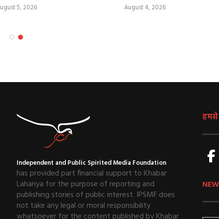
ugust 5, 2026
August 4, 2026
हमसे ज
Independent and Public Spirited Media Foundation
has provided part financial support to Khabar
Lahariya for the purpose of reporting and
NEW
publishing stories of public interest. IPSMF does
not take any legal or moral responsibility
whatsoever for the content published by Khabar