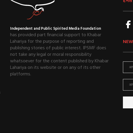
हमसे ज
Independent and Public Spirited Media Foundation
has provided part financial support to Khabar
Lahariya for the purpose of reporting and
NEW
publishing stories of public interest. IPSMF does
not take any legal or moral responsibility
whatsoever for the content published by Khabar
Lahariya on its website or on any of its other
platforms.
ई