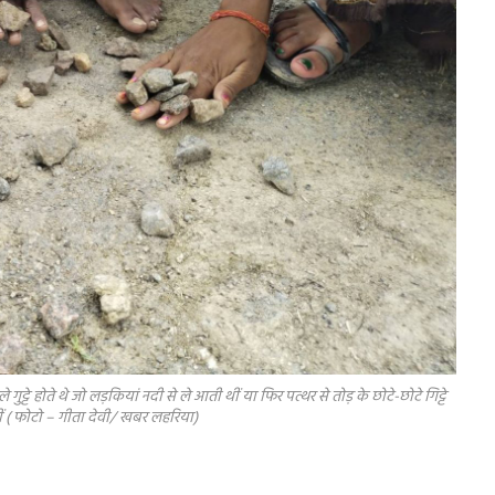
़कियां नदी से ले आती थीं या फिर पत्थर से तोड़ के छोटे-छोटे गिट्टे
 ( फोटो – गीता देवी/ खबर लहरिया)