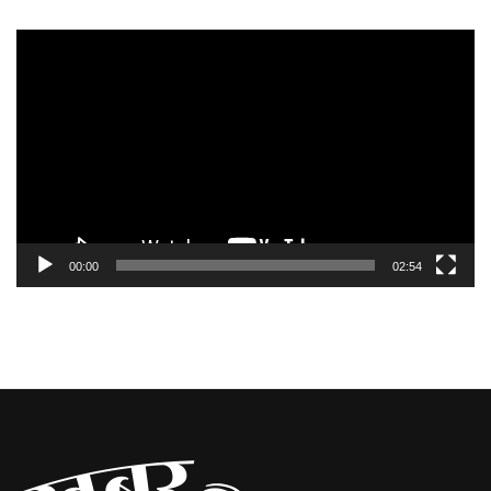
Video
Player
00:00
02:54