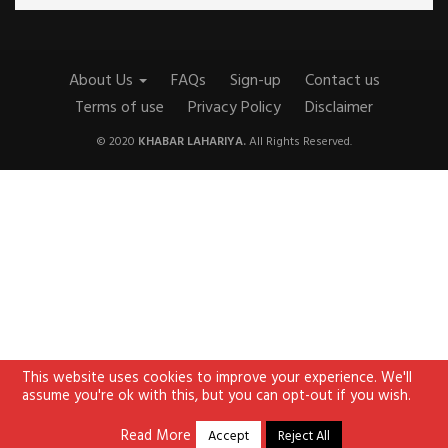
About Us
FAQs
Sign-up
Contact us
Terms of use
Privacy Policy
Disclaimer
© 2020
KHABAR LAHARIYA.
All Rights Reserved.
This website uses cookies to improve your experience. We'll
assume you're ok with this, but you can opt-out if you wish.
Read More
Accept
Reject All