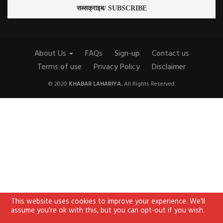
About Us
FAQs
Sign-up
Contact us
Terms of use
Privacy Policy
Disclaimer
© 2020
KHABAR LAHARIYA.
All Rights Reserved.
This website uses cookies to improve your experience. We'll
assume you're ok with this, but you can opt-out if you wish.