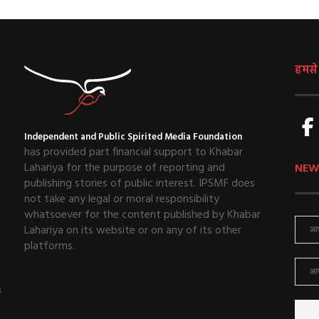
हमसे ज
Independent and Public Spirited Media Foundation
has provided part financial support to Khabar
Lahariya for the purpose of reporting and
NEW
publishing stories of public interest. IPSMF does
not take any legal or moral responsibility
whatsoever for the content published by Khabar
Lahariya on its website or on any of its other
platforms.
ई