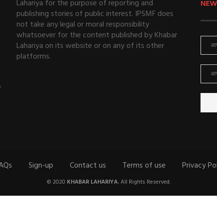
Lahariya for the purpose of reporting and
NEW
publishing stories of public interest. IPSMF does
not take any legal or moral responsibility
whatsoever for the content published by Khabar
Lahariya on its website or on any of its other
platforms.
ई
AQs
Sign-up
Contact us
Terms of use
Privacy Po
© 2020
KHABAR LAHARIYA.
All Rights Reserved.