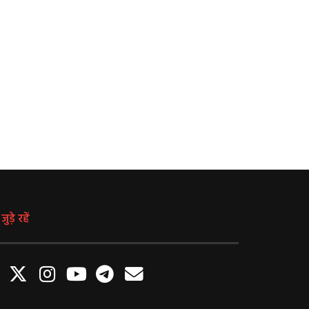
हरि शंकरी अभियान: महोबा में एक साथ
मुद्दे की बात: पूर्व विधायक RD प्र
लगाए गए पीपल, बरगद और पाकड़ के
कहा “मैं आरक्षण का विरोधी हूँ 
पौधे
एजुकेशन लाया जाए”
August 7, 2026
August 7, 2026
ुड़े रहें