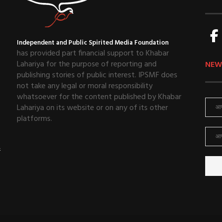
Independent and Public Spirited Media Foundation
has provided part financial support to Khabar
Lahariya for the purpose of reporting and
NEW
publishing stories of public interest. IPSMF does
not take any legal or moral responsibility
whatsoever for the content published by Khabar
Lahariya on its website or on any of its other
platforms.
ई