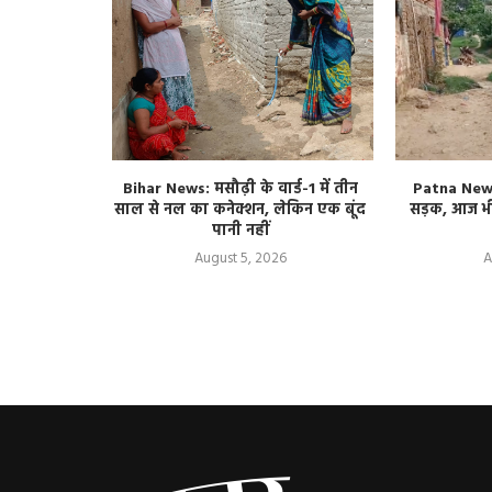
ती का ऐलान,
Bihar News: मसौढ़ी के वार्ड-1 में तीन
Patna News
गस्त तक कर
साल से नल का कनेक्शन, लेकिन एक बूंद
सड़क, आज भी 
न
पानी नहीं
August 5, 2026
A