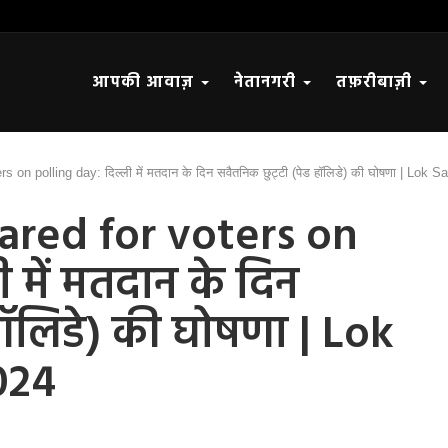
आपकी आवाज़
नेतानगरी
तफ़रीबाज़ी
s on polling day: दिल्ली में मतदान के दिन सवैतनिक छुट्टी (पेड हॉलिडे) की घोषणा | Lok
ared for voters on
 में मतदान के दिन
 हॉलिडे) की घोषणा | Lok
024