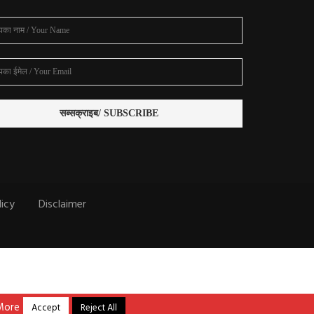
licy
Disclaimer
More
Accept
Reject All