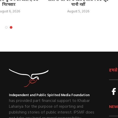
गिरफ्तार
पानी नहीं
ugust 6, 2026
August 5, 2026
हमसे ज
Independent and Public Spirited Media Foundation
has provided part financial support to Khabar
Lahariya for the purpose of reporting and
NEW
publishing stories of public interest. IPSMF does