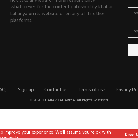
not take any legal or moral responsibility
whatsoever for the content published by Khabar
Lahariya on its website or on any of its other
platforms.
ई
AQs
Sign-up
Contact us
Terms of use
Privacy Po
© 2020
KHABAR LAHARIYA.
All Rights Reserved.
to improve your experience. We'll assume you're ok with
Read 