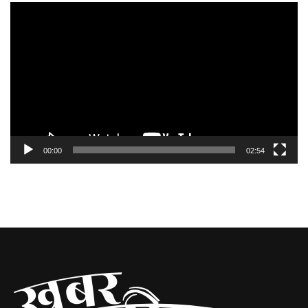
Video
Player
00:00
02:54