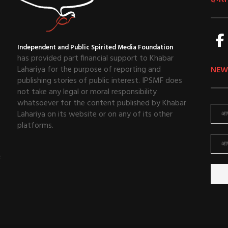
हमसे ज
Independent and Public Spirited Media Foundation
has provided part financial support to Khabar
Lahariya for the purpose of reporting and
NEW
publishing stories of public interest. IPSMF does
not take any legal or moral responsibility
whatsoever for the content published by Khabar
Lahariya on its website or on any of its other
platforms.
ई