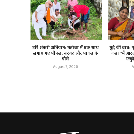
t MP: केन
हरि शंकरी अभियान: महोबा में एक साथ
मुद्दे की बात:
र रिजर्व
लगाए गए पीपल, बरगद और पाकड़ के
कहा “मैं आरक
पन्ना के जंगल,
पौधे
एजु
August 7, 2026
A