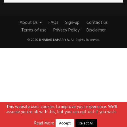
About Us
FAQs
Sign-up
Contact us
Terms of use
Privacy Policy
Disclaimer
© 2020
KHABAR LAHARIYA.
All Rights Reserved.
This website uses cookies to improve your experience. We'll
assume you're ok with this, but you can opt-out if you wish.
Read More
Accept
Reject All