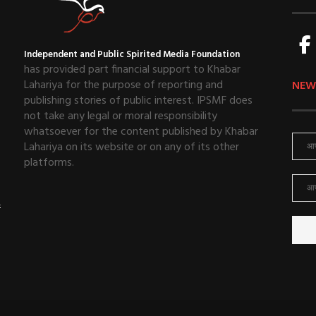
Independent and Public Spirited Media Foundation
has provided part financial support to Khabar
Lahariya for the purpose of reporting and
NEW
publishing stories of public interest. IPSMF does
not take any legal or moral responsibility
whatsoever for the content published by Khabar
Lahariya on its website or on any of its other
platforms.
ई