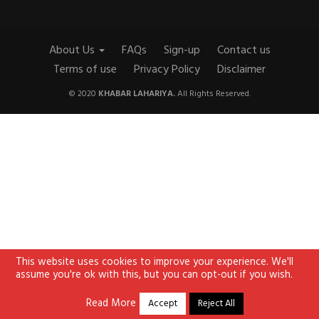
About Us
FAQs
Sign-up
Contact us
Terms of use
Privacy Policy
Disclaimer
© 2020
KHABAR LAHARIYA.
All Rights Reserved.
This website uses cookies to improve your experience. We'll
assume you're ok with this, but you can opt-out if you wish.
Read More
Accept
Reject All