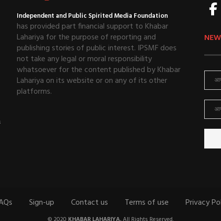
Independent and Public Spirited Media Foundation
has provided part financial support to Khabar
Lahariya for the purpose of reporting and
NEW
publishing stories of public interest. IPSMF does
not take any legal or moral responsibility
whatsoever for the content published by Khabar
Lahariya on its website or on any of its other
platforms.
ई
AQs
Sign-up
Contact us
Terms of use
Privacy Po
© 2020
KHABAR LAHARIYA.
All Rights Reserved.