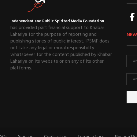
Independent and Public Spirited Media Foundation
has provided part financial support to Khabar
Lahariya for the purpose of reporting and
NEW
publishing stories of public interest. IPSMF does
not take any legal or moral responsibility
whatsoever for the content published by Khabar
Lahariya on its website or on any of its other
platforms.
ई