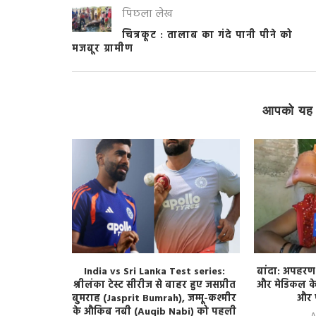
पिछला लेख
चित्रकूट : तालाब का गंदे पानी पीने को
मजबूर ग्रामीण
आपको यह 
लापरवाही का
India vs Sri Lanka Test series:
बांदा: अपहरण
की मौत, NH-
श्रीलंका टेस्ट सीरीज से बाहर हुए जसप्रीत
और मेडिकल के 
दर्शन
बुमराह (Jasprit Bumrah), जम्मू-कश्मीर
और प
के औकिब नबी (Auqib Nabi) को पहली