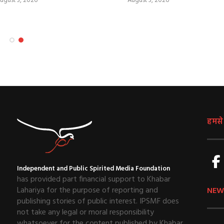
ugust 3, 2026
August 3, 2026
हमसे ज
Independent and Public Spirited Media Foundation
has provided part financial support to Khabar
Lahariya for the purpose of reporting and
NEW
publishing stories of public interest. IPSMF does
not take any legal or moral responsibility
whatsoever for the content published by Khabar