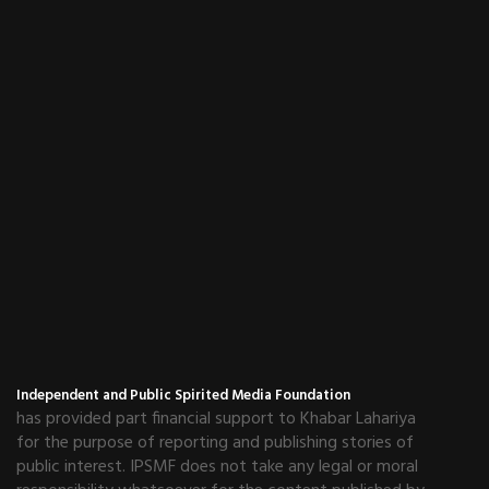
Independent and Public Spirited Media Foundation
has provided part financial support to Khabar Lahariya
for the purpose of reporting and publishing stories of
public interest. IPSMF does not take any legal or moral
responsibility whatsoever for the content published by
Khabar Lahariya on its website or on any of its other
platforms.
हमसे जुड़े रहें
NEWSLETTER