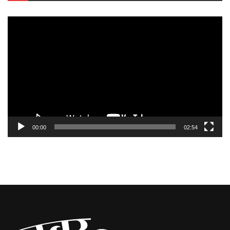
Video
Player
00:00
02:54