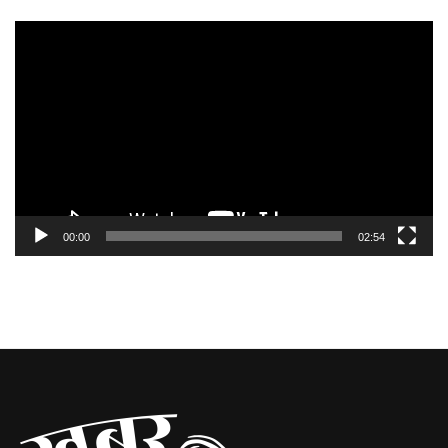
Video
Player
00:00
02:54