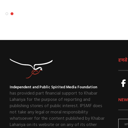
हमसे ज
Independent and Public Spirited Media Foundation
has provided part financial support to Khabar
Lahariya for the purpose of reporting and
NEW
publishing stories of public interest. IPSMF does
not take any legal or moral responsibility
whatsoever for the content published by Khabar
Lahariya on its website or on any of its other