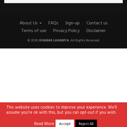
About Us
FAQs
Sign-up
Contact us
Terms of use
Privacy Policy
Disclaimer
© 2020
KHABAR LAHARIYA.
All Rights Reserved.
This website uses cookies to improve your experience. We'll
assume you're ok with this, but you can opt-out if you wish.
Read More
Accept
Reject All