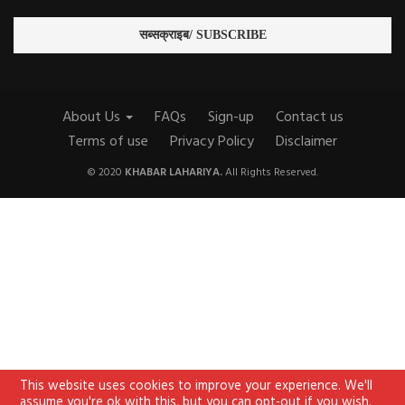
About Us
FAQs
Sign-up
Contact us
Terms of use
Privacy Policy
Disclaimer
© 2020
KHABAR LAHARIYA.
All Rights Reserved.
This website uses cookies to improve your experience. We'll
assume you're ok with this, but you can opt-out if you wish.