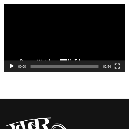
Video
Player
00:00
02:54