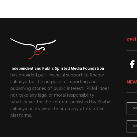
हमसे ज
Independent and Public Spirited Media Foundation
has provided part financial support to Khabar
Lahariya for the purpose of reporting and
NEW
publishing stories of public interest. IPSMF does
not take any legal or moral responsibility
whatsoever for the content published by Khabar
Lahariya on its website or on any of its other
platforms.
ई