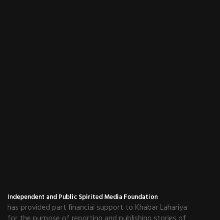
Independent and Public Spirited Media Foundation
has provided part financial support to Khabar Lahariya
for the purpose of reporting and publishing stories of
public interest. IPSMF does not take any legal or moral
responsibility whatsoever for the content published by
Khabar Lahariya on its website or on any of its other
platforms.
हमसे जुड़े रहें
NEWSLETTER