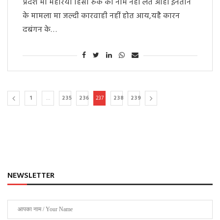
प्रदेश मा मेहरिया हिंसा रुके का नाम नहीं लेत आहीं इनतान
के मामला मा जल्दी कारवाही नहीं होत आय,यहै कारन
दबंगन के…
1
…
235
236
237
238
239
NEWSLETTER