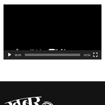
Video
Player
00:00
02:54