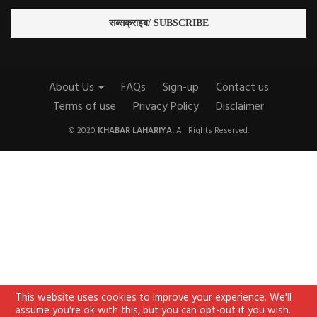
About Us
FAQs
Sign-up
Contact us
Terms of use
Privacy Policy
Disclaimer
© 2020
KHABAR LAHARIYA.
All Rights Reserved.
This website uses cookies to improve your experience. We'll
assume you're ok with this, but you can opt-out if you wish.