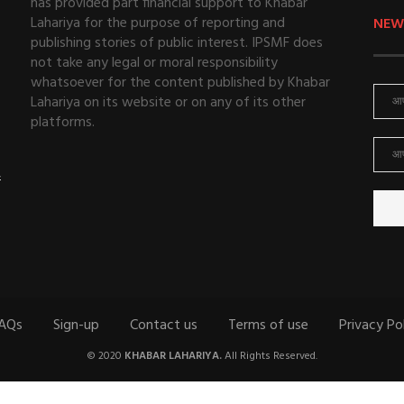
has provided part financial support to Khabar
Lahariya for the purpose of reporting and
NEW
publishing stories of public interest. IPSMF does
not take any legal or moral responsibility
whatsoever for the content published by Khabar
Lahariya on its website or on any of its other
platforms.
ई
AQs
Sign-up
Contact us
Terms of use
Privacy Po
© 2020
KHABAR LAHARIYA.
All Rights Reserved.