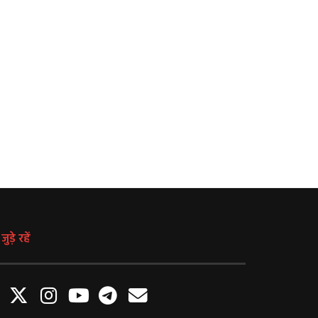
हरि शंकरी अभियान: महोबा में एक साथ
Women’s Asia Cup 2026 Sch
लगाए गए पीपल, बरगद और पाकड़ के
महिला एशिया कप 2026 के शेड्
पौधे
घोषणा, जानें कब और कहाँ होंग
August 7, 2026
August 7, 2026
ुड़े रहें