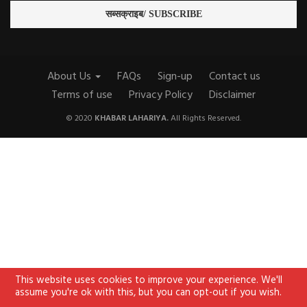
About Us
FAQs
Sign-up
Contact us
Terms of use
Privacy Policy
Disclaimer
© 2020
KHABAR LAHARIYA.
All Rights Reserved.
This website uses cookies to improve your experience. We'll
assume you're ok with this, but you can opt-out if you wish.