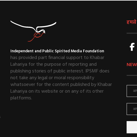
हमसे ज
Independent and Public Spirited Media Foundation
has provided part financial support to Khabar
Lahariya for the purpose of reporting and
NEW
publishing stories of public interest. IPSMF does
not take any legal or moral responsibility
whatsoever for the content published by Khabar
Lahariya on its website or on any of its other
platforms.
ई