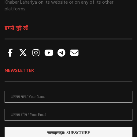
Khabar Lahariya on its website or on any of its other
platforms.
हमसे जुड़े रहें
NEWSLETTER