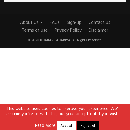
About Us
FAQs
Sign-up
Contact us
Terms of use
Privacy Policy
Disclaimer
© 2020
KHABAR LAHARIYA.
All Rights Reserved.
This website uses cookies to improve your experience. We'll
assume you're ok with this, but you can opt-out if you wish.
Read More
Accept
Reject All