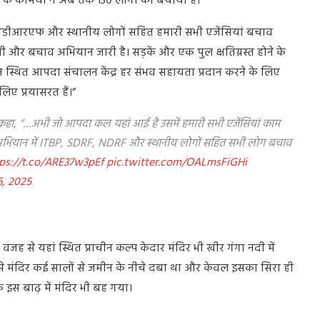
 कर्मियों ने अब तक 130 लोगों को बचाया है।
एनडीआरएफ और स्थानीय लोगों सहित हमारी सभी एजेंसियां बचाव
शी और बचाव अभियान जारी है। सड़कें और एक पुल क्षतिग्रस्त होने के
 स्थित आपदा संचालन केंद्र हर संभव सहायता प्रदान करने के लिए
िए प्रयासरत हैं।”
ी ने कहा, “…अभी जो आपदा कल यहां आई है उसमें हमारी सभी एजेंसियां काम
ाव अभियान में ITBP, SDRF, NDRF और स्थानीय लोगों सहित सभी लोग बचाव
ps://t.co/ARE37w3pEf
pic.twitter.com/OALmsFiGHi
, 2025
 वजह से यहां स्थित प्राचीन कल्प केदार मंदिर भी खीर गंगा नदी में
 मंदिर कई सालों से जमीन के नीचे दबा था और केवल इसका सिरा ही
 इस बाढ़ में मंदिर भी बह गया।