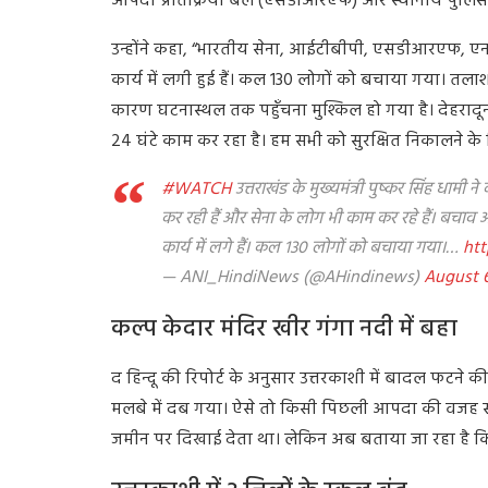
आपदा प्रतिक्रिया बल (एसडीआरएफ) और स्थानीय पुलिस के
उन्होंने कहा, “भारतीय सेना, आईटीबीपी, एसडीआरएफ, 
कार्य में लगी हुई हैं। कल 130 लोगों को बचाया गया। तला
कारण घटनास्थल तक पहुँचना मुश्किल हो गया है। देहरादून
24 घंटे काम कर रहा है। हम सभी को सुरक्षित निकालने के ल
#WATCH
उत्तराखंड के मुख्यमंत्री पुष्कर सिंह धाम
कर रही हैं और सेना के लोग भी काम कर रहे हैं। बच
कार्य में लगे हैं। कल 130 लोगों को बचाया गया।…
htt
— ANI_HindiNews (@AHindinews)
August 6
कल्प केदार मंदिर खीर गंगा नदी में बहा
द हिन्दू की रिपोर्ट के अनुसार उत्तरकाशी में बादल फटने की
मलबे में दब गया। ऐसे तो किसी पिछली आपदा की वजह से
जमीन पर दिखाई देता था। लेकिन अब बताया जा रहा है कि