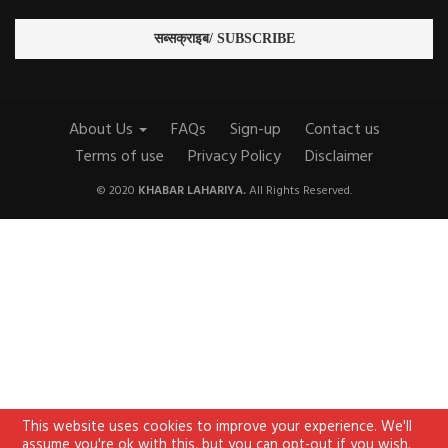
About Us
FAQs
Sign-up
Contact us
Terms of use
Privacy Policy
Disclaimer
© 2020
KHABAR LAHARIYA.
All Rights Reserved.
This website uses cookies to improve your experience. We'll
assume you're ok with this, but you can opt-out if you wish.