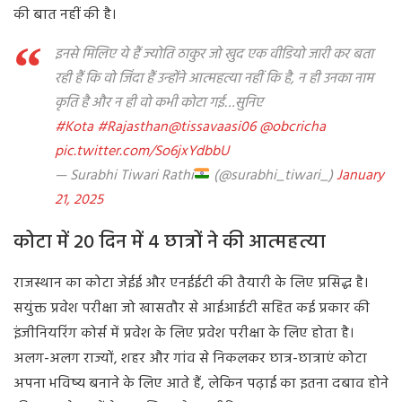
की बात नहीं की है।
इनसे मिलिए ये हैं ज्योति ठाकुर जो खुद एक वीडियो जारी कर बता
रही हैं कि वो जिंदा हैं उन्होंने आत्महत्या नहीं कि है, न ही उनका नाम
कृति है और न ही वो कभी कोटा गई…सुनिए
#Kota
#Rajasthan
@tissavaasi06
@obcricha
pic.twitter.com/So6jxYdbbU
— Surabhi Tiwari Rathi
(@surabhi_tiwari_)
January
21, 2025
कोटा में 20 दिन में 4 छात्रों ने की आत्महत्या
राजस्थान का कोटा जेईई और एनईईटी की तैयारी के लिए प्रसिद्ध है।
सयुंक्त प्रवेश परीक्षा जो खासतौर से आईआईटी सहित कई प्रकार की
इंजीनियरिंग कोर्स में प्रवेश के लिए प्रवेश परीक्षा के लिए होता है।
अलग-अलग राज्यों, शहर और गांव से निकलकर छात्र-छात्राएं कोटा
अपना भविष्य बनाने के लिए आते हैं, लेकिन पढ़ाई का इतना दबाव होने