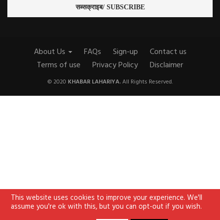
About Us
FAQs
Sign-up
Contact us
Terms of use
Privacy Policy
Disclaimer
© 2020
KHABAR LAHARIYA.
All Rights Reserved.
This website uses cookies to improve your experience. We'll
assume you're ok with this, but you can opt-out if you wish.