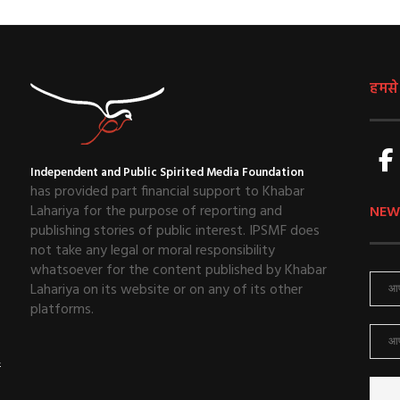
हमसे ज
Independent and Public Spirited Media Foundation
has provided part financial support to Khabar
Lahariya for the purpose of reporting and
NEW
publishing stories of public interest. IPSMF does
not take any legal or moral responsibility
whatsoever for the content published by Khabar
Lahariya on its website or on any of its other
platforms.
ई