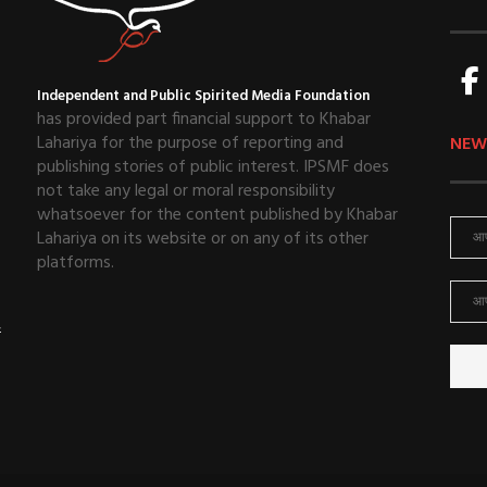
Independent and Public Spirited Media Foundation
has provided part financial support to Khabar
Lahariya for the purpose of reporting and
NEW
publishing stories of public interest. IPSMF does
not take any legal or moral responsibility
whatsoever for the content published by Khabar
Lahariya on its website or on any of its other
platforms.
ई