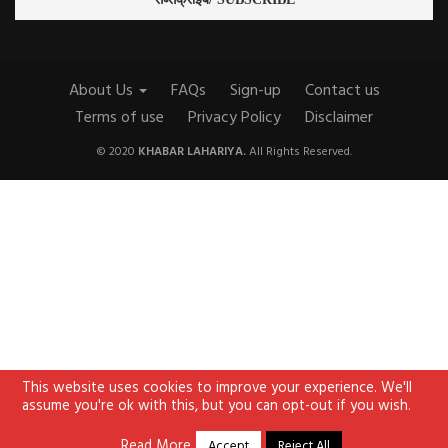
About Us
FAQs
Sign-up
Contact us
Terms of use
Privacy Policy
Disclaimer
© 2020
KHABAR LAHARIYA.
All Rights Reserved.
This website uses cookies to improve your experience. We'll
assume you're ok with this, but you can opt-out if you wish.
Read More
Accept
Reject All