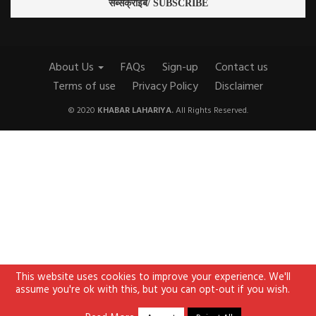
About Us
FAQs
Sign-up
Contact us
Terms of use
Privacy Policy
Disclaimer
© 2020
KHABAR LAHARIYA.
All Rights Reserved.
This website uses cookies to improve your experience. We'll
assume you're ok with this, but you can opt-out if you wish.