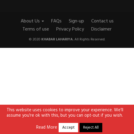
About Us
FAQs
Sign-up
Contact us
Terms of use
Privacy Policy
Disclaimer
© 2020
KHABAR LAHARIYA.
All Rights Reserved.
This website uses cookies to improve your experience. We'll
assume you're ok with this, but you can opt-out if you wish.
Read More
Accept
Reject All