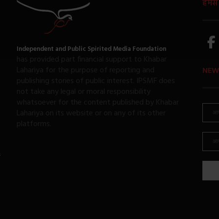
हमसे ज
Independent and Public Spirited Media Foundation
has provided part financial support to Khabar
Lahariya for the purpose of reporting and
NEW
publishing stories of public interest. IPSMF does
not take any legal or moral responsibility
whatsoever for the content published by Khabar
Lahariya on its website or on any of its other
platforms.
ई