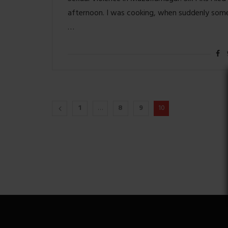
afternoon. I was cooking, when suddenly som
…
1
…
8
9
10