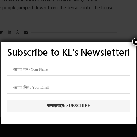
e people jumped down from the terrace into the house.
Subscribe to KL's Newsletter!