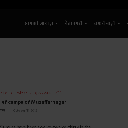
आपकी आवाज़
नेतानगरी
तफ़रीबाज़ी
glish
Politics
मुज़फ्फरनगर: दंगों के बाद
lief camps of Muzaffarnagar
िया
October 15, 2013
d “It must have been twelve-twelve-thirty in the