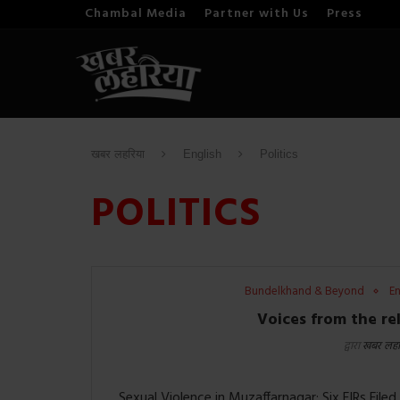
Chambal Media
Partner with Us
Press
खबर लहरिया
English
Politics
POLITICS
Bundelkhand & Beyond
En
Voices from the re
द्वारा
खबर लहर
Sexual Violence in Muzaffarnagar: Six FIRs File