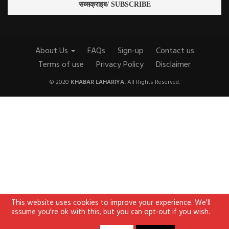
About Us
FAQs
Sign-up
Contact us
Terms of use
Privacy Policy
Disclaimer
© 2020
KHABAR LAHARIYA.
All Rights Reserved.
This website uses cookies to improve your experience. We'll
assume you're ok with this, but you can opt-out if you wish.