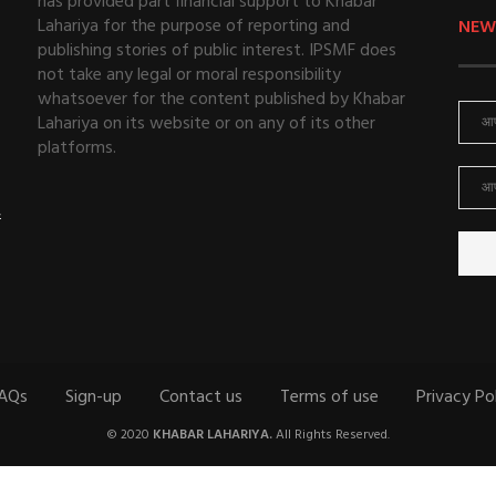
has provided part financial support to Khabar
Lahariya for the purpose of reporting and
NEW
publishing stories of public interest. IPSMF does
not take any legal or moral responsibility
whatsoever for the content published by Khabar
Lahariya on its website or on any of its other
platforms.
ई
AQs
Sign-up
Contact us
Terms of use
Privacy Po
© 2020
KHABAR LAHARIYA.
All Rights Reserved.