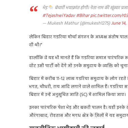
भेड़
बेचारी भयाक्रांत होगी। नेता नाम की खूंखार प्
#TejashwiYadav
#Bihar
pic.twitter.com/r03
— Mukesh Mathur (@mukesh1275)
June 14,
लेकिन बिहार गडरिया मोर्चा संगठन के अध्यक्ष संतोष पाल 
दी थी।”
हालाँकि वे यह भी मानते हैं कि गडरिया समाज पारंपरिक र
वोट उसी पार्टी को देंगे जो उनके समुदाय के व्यक्ति को चु
बिहार में करीब 11-12 लाख गडरिया समुदाय के लोग रहते है
भगत, चौधरी, राय आदि लगाने वाले शामिल हैं। गडरिया समा
बिहार में उन्हें अनुसूचित जाति (SC) में शामिल किया जाए।
इनका पारंपरिक पेशा भेड़ और बकरी पालन है। यही इनके 
औरंगाबाद, रोहतास और मगध क्षेत्र के ज़िलों में यह समुदाय 