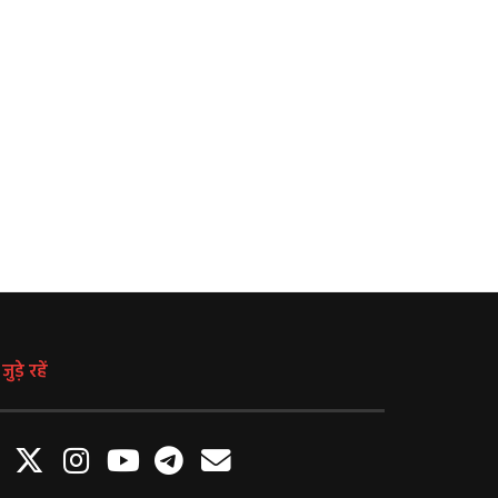
Weather Update: दिल्ली, उत्तर प्रदेश,
MP में ITI निजीकरण का विरोध
िहार, मध्य प्रदेश समेत करीब 12 राज्यों में
झारखंड से लेकर राजस्थान तक शि
भारी बारिश, जानें कब तक रहेगा ऐसा
लिए सड़कों पर उतरे छात्र
मौसम
August 6, 2026
August 6, 2026
ुड़े रहें